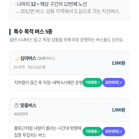
· 나머지
12
= 해당 구간의 12번째 노선
→ 2012번 버스: 성동 지역에서 도심으로 가는 지선버스
특수 목적 버스 5종
일반 시내버스 말고, 특정 상황을 위해 따로 운행하는 버스들도 있어요.
심야버스
(올빼미버스)
2,500원
N+숫자 · N13, N15 등
지하철이 끊긴 후 자정~새벽 5시에만 운행
기후동행 ✓
모두의카드 ✓
맞춤버스
1,500원
8000번대
출퇴근처럼 사람이 몰리는 시간대·방향에
기후동행 ✓
모두의카드 ✓
집중 투입되는 버스