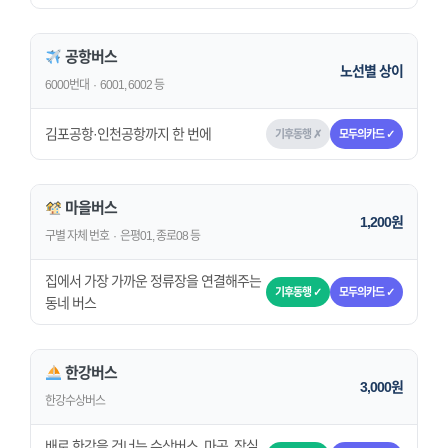
공항버스
노선별 상이
6000번대 · 6001, 6002 등
김포공항·인천공항까지 한 번에
기후동행 ✗
모두의카드 ✓
마을버스
1,200원
구별 자체 번호 · 은평01, 종로08 등
집에서 가장 가까운 정류장을 연결해주는
기후동행 ✓
모두의카드 ✓
동네 버스
한강버스
3,000원
한강수상버스
배로 한강을 건너는 수상버스. 마곡, 잠실