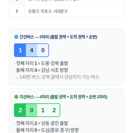
7
은평구, 마포구, 서대문구
간선버스 — 3자리 (출발 권역 + 도착 권역 + 순번)
1
4
0
· 첫째 자리
1
= 도봉·강북 출발
· 둘째 자리
4
= 강남·서초 방향
→ 140번 버스: 강북 끝에서 강남까지 가는 버스
지선버스 — 4자리 (출발 권역 + 도착 권역 + 순번 2자리)
2
0
1
2
· 첫째 자리
2
= 성동·광진 출발
· 둘째 자리
0
= 도심(종로·중구) 방향