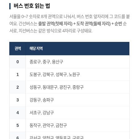
버스 번호 읽는 법
서울을 0~7 숫자로 8개 권역으로 나눠서, 버스 번호 앞자리에 그 코드를 붙
여요. 간선버스는
출발 권역(첫째 자리) + 도착 권역(둘째 자리) + 순번
순
서로, 지선버스는 같은 방식으로 4자리로 구성돼요.
권역
해당 지역
0
종로구, 중구, 용산구
1
도봉구, 강북구, 성북구, 노원구
2
성동구, 동대문구, 광진구, 중랑구
3
강동구, 송파구
4
서초구, 강남구
5
동작구, 관악구, 금천구
6
강서구, 양천구, 영등포구, 구로구