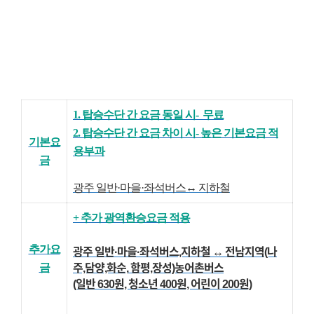
1. 탑승수단 간 요금 동일 시- 무료
2. 탑승수단 간 요금 차이 시- 높은 기본요금 적
기본요
용부과
금
광주 일반
·마을
·좌석
버스↔ 지하철
+ 추가 광역환승요금 적용
추가요
광주 일반
·마을
·좌석
버스,지하철 ↔
전남지역(나
금
주,담양,화순,
함평,장성)농어촌버스
(일반 630원, 청소년 400원, 어린이 200원)