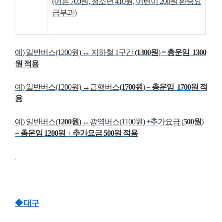
(어른 700원, 청소년 410원, 어린이 200원
환승요
금부과
)
예) 일반버스(1200원)
↔
지하철 1구간
(1300원
) =
총운임
1300
원 적용
예) 일반버스(1200원)
↔
급행버스
(1700원
) =
총운임
1700원 적
용
예) 일반버스(
1200원
)
↔
광역버스(1100원) +추가요금 (
500원
)
=
총운임
1200원 + 추가요금 500원 적용
◆ 대구