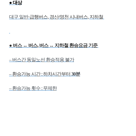
● 대상
대구 일반
·급행버스, 경산/영천 시내버스,
지하철
●
버스 ↔ 버스,
버스 ↔ 지하철
환승요금 기준
– 버스간 동일노선 환승적용 불가
–
환승가능 시간 : 하차시간부터
30분
– 환승가능 횟수 : 무제한