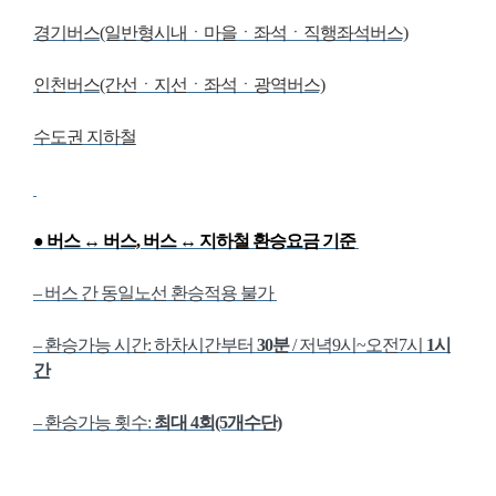
경기버스(일반형시내ㆍ마을ㆍ좌석ㆍ직행좌석버스)
인천버스(간선ㆍ지선ㆍ좌석ㆍ광역버스)
수도권 지하철
●
버스 ↔ 버스,
버스 ↔ 지하철
환승요금 기준
– 버스 간 동일노선 환승적용 불가
– 환승가능 시간: 하차시간부터
30분
/ 저녁9시~오전7시
1시
간
– 환승가능 횟수:
최대
4회(5개수단)