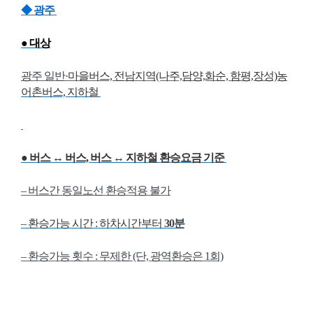
◆ 광주
● 대상
광주 일반
·마을버스, 전남지역(나주,담양,화순, 함평,장성)농
어촌버스,
지하철
●
버스 ↔ 버스,
버스 ↔ 지하철
환승요금 기준
– 버스간 동일노선 환승적용 불가
–
환승가능 시간 : 하차시간부터
30분
– 환승가능 횟수 : 무제한 (단, 광역환승은 1회)