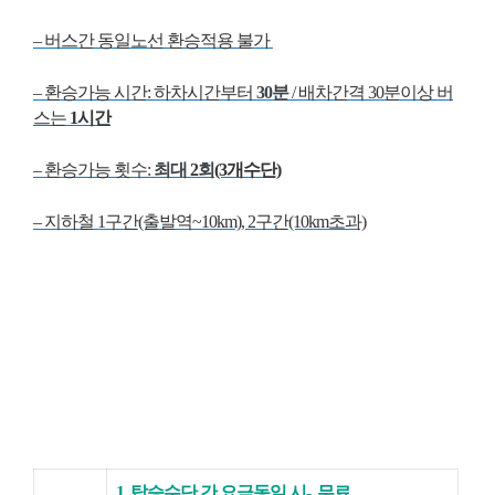
– 버스간 동일노선 환승적용 불가
– 환승가능 시간: 하차시간부터
30분
/ 배차간격 30분이상 버
스는
1시간
– 환승가능 횟수:
최대
2
회
(3개수단)
– 지하철 1구간(출발역~10km), 2구간(10km초과)
1. 탑승수단 간 요금동일 시- 무료