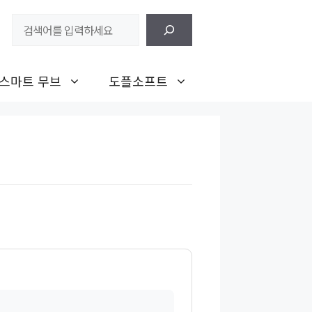
검
색
스마트 무브
도플소프트