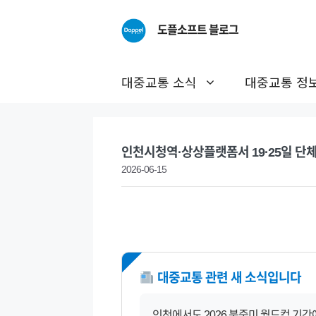
Skip
to
도플소프트 블로그
content
대중교통 소식
대중교통 정
인천시청역·상상플랫폼서 19·25일 단
2026-06-15
NEW
대중교통 관련 새 소식입니다
인천에서도 2026 북중미 월드컵 기간