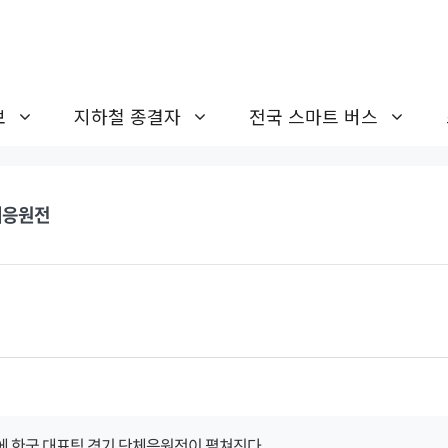
보
지하철 종결자
전국 스마트 버스
체응원전
에 한국 대표팀 경기 단체응원전이 펼쳐진다.