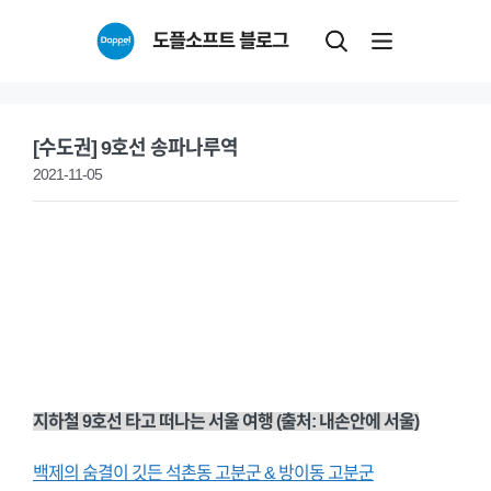
Skip
도플소프트 블로그
to
content
[수도권] 9호선 송파나루역
2021-11-05
지하철 9호선 타고 떠나는 서울 여행 (출처: 내손안에 서울)
백제의 숨결이 깃든 석촌동 고분군 & 방이동 고분군