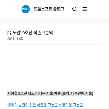
Skip
도플소프트 블로그
to
content
[수도권] 9호선 석촌고분역
2021-11-05
지하철 9호선 타고 떠나는 서울 여행 (출처: 내손안에 서울)
백제의 숨결이 깃든 석촌동 고분군 & 방이동 고분군