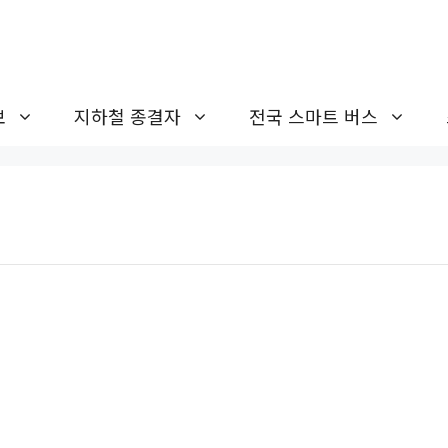
보
지하철 종결자
전국 스마트 버스