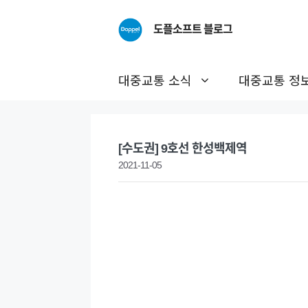
Skip
to
도플소프트 블로그
content
대중교통 소식
대중교통 정
[수도권] 9호선 한성백제역
2021-11-05