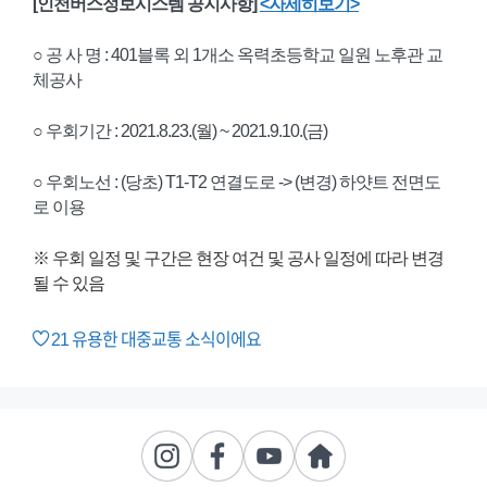
[인천버스정보시스템 공지사항]
<자세히보기>
○ 공 사 명 : 401블록 외 1개소 옥력초등학교 일원 노후관 교
체공사
○ 우회기간 : 2021.8.23.(월) ~ 2021.9.10.(금)
○ 우회노선 : (당초) T1-T2 연결도로 -> (변경) 하얏트 전면도
로 이용
※ 우회 일정 및 구간은 현장 여건 및 공사 일정에 따라 변경
될 수 있음
21
유용한 대중교통 소식이에요