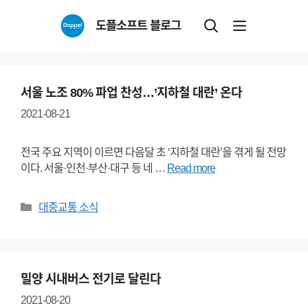
Skip
도플소프트 블로그
to
content
서울 노조 80% 파업 찬성…’지하철 대란’ 온다
2021-08-21
전국 주요 지역이 이르면 다음달 초 ‘지하철 대란’을 겪게 될 전망
이다. 서울·인천·부산·대구 등 네 …
Read more
Categories
대중교통 소식
밀양 시내버스 전기로 달린다
2021-08-20