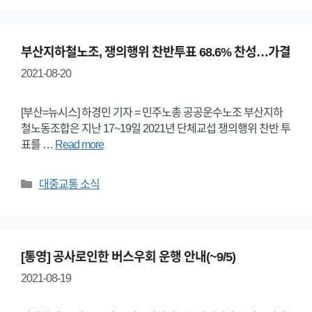
부산지하철노조, 쟁의행위 찬반투표 68.6% 찬성…가결
2021-08-20
[부산=뉴시스] 하경민 기자 = 민주노총 공공운수노조 부산지하
철노동조합은 지난 17~19일 2021년 단체교섭 쟁의행위 찬반 투
표를 …
Read more
Categories
대중교통 소식
[통영] 공사로인한 버스우회 운행 안내(~9/5)
2021-08-19