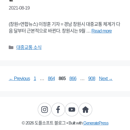
2021-08-19
(창원=연합뉴스) 이정훈 기자 = 경남 창원시 대중교통 체계가 다
음 달부터 근본적으로 바뀐다. 창원시는 9월 …
Read more
Categories
대중교통 소식
Page
Page
Page
Page
Page
←
Previous
1
…
864
865
866
…
908
Next
→
© 2026 도플소프트 블로그
• Built with
GeneratePress