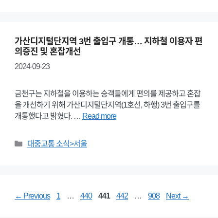
가산디지털단지역 3번 출입구 개통… 지하철 이용자 편
의증진 및 혼잡개선
2024-09-23
금천구는 지하철을 이용하는 승객들에게 편의를 제공하고 혼잡
을 개선하기 위해 가산디지털단지역(1호선, 하행) 3번 출입구를
개통했다고 밝혔다. …
Read more
Categories
대중교통 소식>서울
Page
Page
Page
Page
Page
←
Previous
1
…
440
441
442
…
908
Next
→