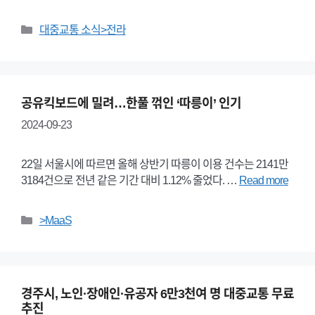
Categories
대중교통 소식>전라
공유킥보드에 밀려…한풀 꺾인 ‘따릉이’ 인기
2024-09-23
22일 서울시에 따르면 올해 상반기 따릉이 이용 건수는 2141만
3184건으로 전년 같은 기간 대비 1.12% 줄었다. …
Read more
Categories
>MaaS
경주시, 노인·장애인·유공자 6만3천여 명 대중교통 무료
추진