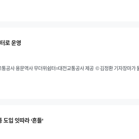
쉼터로 운영
교통공사 용문역사 무더위쉼터=대전교통공사 제공 © 김정환 기자장마가 
 도입 잇따라 ‘흔들’