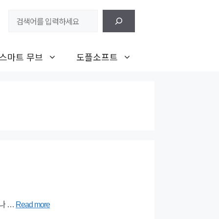
검
색
스마트 무브
도플소프트
나 …
Read more