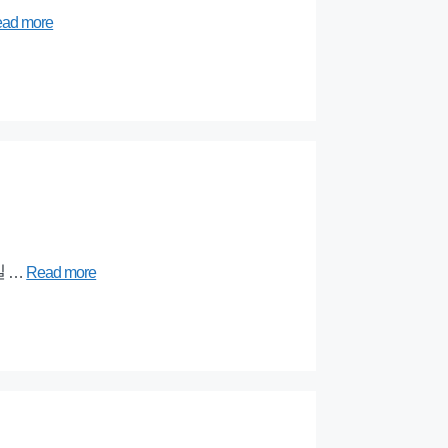
ad more
일 …
Read more