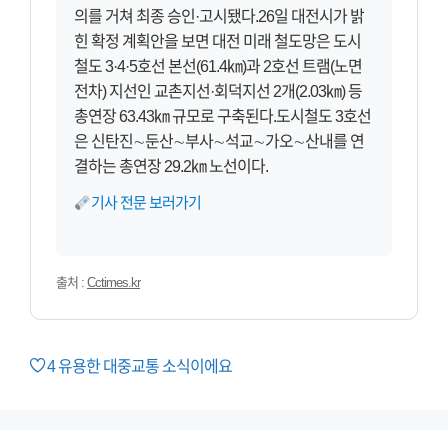
의를 거쳐 최종 승인·고시됐다.26일 대전시가 밝
힌 확정 계획안을 보면 대전 미래 철도망은 도시
철도 3·4·5호선 본선(61.4㎞)과 2호선 트램(노면
전차) 지선인 교촌지선·회덕지선 2개(2.03㎞) 등
총연장 63.43㎞ 규모로 구축된다.도시철도 3호선
은 신탄진∼둔산∼부사∼석교∼가오∼산내를 연
결하는 총연장 29.2㎞ 노선이다.
기사 전문 보러가기
출처 :
Cctimes.kr
4
유용한 대중교통 소식이에요