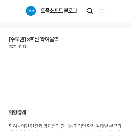
Skip
도플소프트 블로그
to
content
[수도권] 3호선 학여울역
2021-11-05
역명 유래
학여울이란 탄천과 양재천이 만나는 지점인 한강 갈대밭 부근의