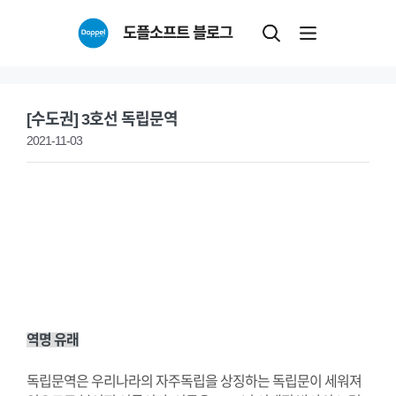
Skip
도플소프트 블로그
to
content
[수도권] 3호선 독립문역
2021-11-03
역명 유래
독립문역은 우리나라의 자주독립을 상징하는 독립문이 세워져