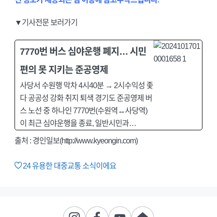
▼기사전문 보러가기
7770번 버스 심야운행 폐지… 시민
편의 못 지키는 준공영제
사당서 수원행 막차 4시40분 → 2시수익성 좇
다 공공성 강화 취지 퇴색 경기도 준공영제 버
스 노선 중 하나인 7770번(수원역↔사당역)
이 최근 심야운행을 종료, 일반시민과…
출처 : 경인일보(http://www.kyeongin.com)
24
유용한 대중교통 소식이에요