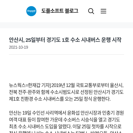
Skip
도플소프트 블로그
to
content
안산시, 25일부터 경기도 1호 수소 시내버스 운행 시작
2021-10-19
뉴스웍스=한재갑 기자] 2019년 12월 국토교통부로부터 울산시,
전북 전주·완주와 함께 수소시범도시로 선정된 안산시가 경기도
제1호 친환경 수소 시내버스를 오는 25일 정식 운행한다.
안산는 19일 수인선 사리역에서 윤화섭 안산시장과 민충기 경원
여객 대표 등이 참여한 가운데 수소버스 시승식을 열고 경기도
최초 수소 시내버스 도입을 알렸다. 이달 25일 첫차를 시작으로