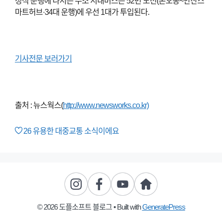
정식 운행에 나서는 수소 시내버스는 52번 노선(본오동~안산스
마트허브·34대 운행)에 우선 1대가 투입된다.
기사전문 보러가기
출처 : 뉴스웍스(
http://www.newsworks.co.kr)
26
유용한 대중교통 소식이에요
© 2026 도플소프트 블로그
• Built with
GeneratePress