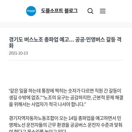
Skip
도플소프트 블로그
to
content
경기도 버스노조 총파업 예고… 공공·민영버스 갈등 격
화
2021-10-13
“같은 일을 하는데 통장에 찍히는 숫자가 다르면 직원 간 갈등이
생길 수밖에 없죠.” “노조의 요구는 공감하지만, 근본적 문제 해결
을 위해서는 사업자가 적극 나서야 합니다.”
경기지역자동차노동조합이 오는 14일 총파업을 예고하면서 민
영제노선 운전자들의 근무 환경을 공공버스 운전자 수준과 맞춰
야 한다고 목소리를 높이고 있다.