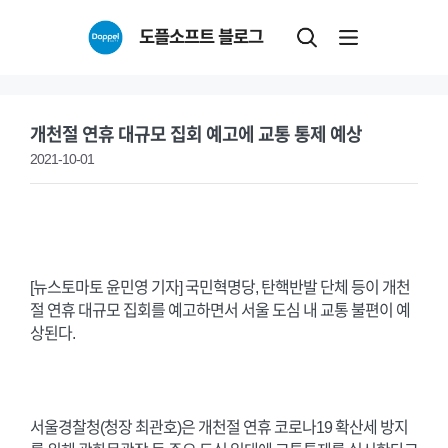
Skip
도플소프트 블로그
to
content
개천절 연휴 대규모 집회 예고에 교통 통제 예상
2021-10-01
[뉴스토마토 윤민영 기자] 국민혁명당, 탄핵반발 단체 등이 개천
절 연휴 대규모 집회를 예고하면서 서울 도심 내 교통 불편이 예
상된다.
서울경찰청(청장 최관호)은 개천절 연휴 코로나19 확산세 방지