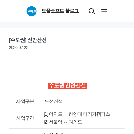
Skip
도플소프트 블로그
to
content
[수도권] 신안산선
2020-07-22
수도권 신안산선
사업구분
노선신설
[1] 여의도 ↔ 한양대 에리카캠퍼스
사업구간
[2] 서울역 ↔ 여의도