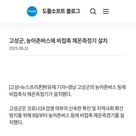
Skip
도플소프트 블로그
to
content
고성군, 농어촌버스에 비접촉 체온측정기 설치
2021-08-11
[고성=뉴스프리존]박유제 기자=경남 고성군의 농어촌버스 등에
비접촉식 체온측정기가 설치됐다.
고성군은 코로나19 감염 여부의 신속한 확인 및 지역사회 확산
방지를 위해 9일부터 농어촌버스 등에 비접촉 체온측정기를 설
치했다.