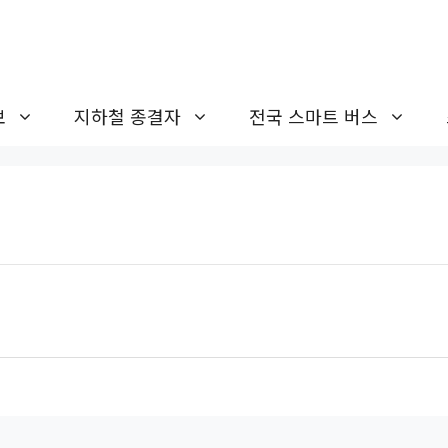
보
지하철 종결자
전국 스마트 버스