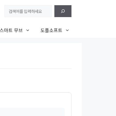
검
색
스마트 무브
도플소프트