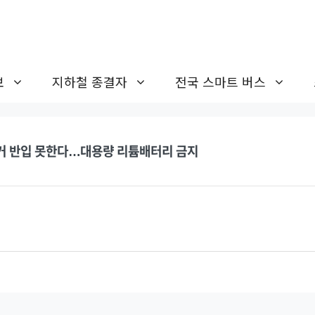
보
지하철 종결자
전국 스마트 버스
거 반입 못한다…대용량 리튬배터리 금지