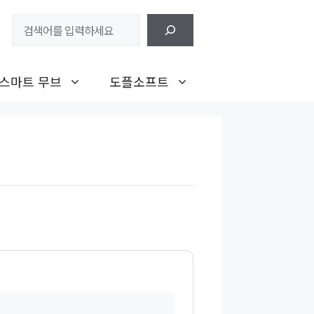
검
색
스마트 무브
도플소프트