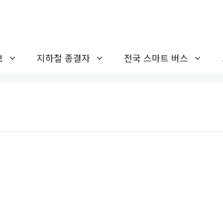
보
지하철 종결자
전국 스마트 버스