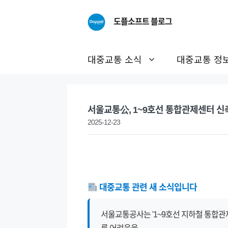
Skip
to
도플소프트 블로그
content
대중교통 소식
대중교통 정
서울교통公, 1~9호선 통합관제센터 신축
2025-12-23
대중교통 관련 새 소식입니다
서울교통공사는 '1~9호선 지하철 통합관