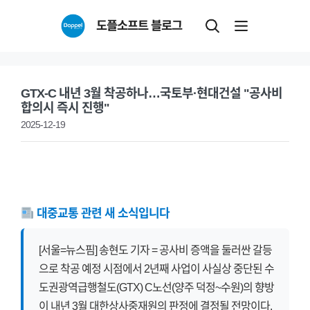
Skip
도플소프트 블로그
to
content
GTX-C 내년 3월 착공하나…국토부·현대건설 "공사비
합의시 즉시 진행"
2025-12-19
대중교통 관련 새 소식입니다
[서울=뉴스핌] 송현도 기자 = 공사비 증액을 둘러싼 갈등
으로 착공 예정 시점에서 2년째 사업이 사실상 중단된 수
도권광역급행철도(GTX) C노선(양주 덕정~수원)의 향방
이 내년 3월 대한상사중재원의 판정에 결정될 전망이다.