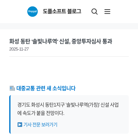
Skip
도플소프트 블로그
to
content
화성 동탄 '솔빛나루역' 신설, 중앙투자심사 통과
2025-11-27
대중교통 관련 새 소식입니다
경기도 화성시 동탄1지구 '솔빛나루역(가칭)' 신설 사업
에 속도가 붙을 전망이다.
기사 전문 보러가기