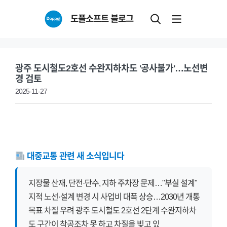
Skip
도플소프트 블로그
to
content
광주 도시철도2호선 수완지하차도 '공사불가'…노선변
경 검토
2025-11-27
대중교통 관련 새 소식입니다
지장물 산재, 단전·단수, 지하 주차장 문제…"부실 설계"
지적 노선·설계 변경 시 사업비 대폭 상승…2030년 개통
목표 차질 우려 광주 도시철도 2호선 2단계 수완지하차
도 구간이 착공조차 못 하고 차질을 빚고 있