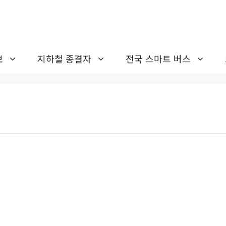
보
지하철 종결자
전국 스마트 버스