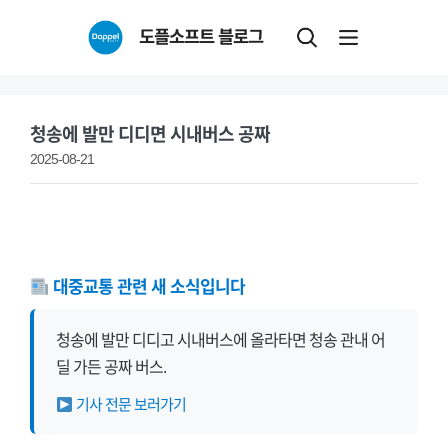
Skip
도플소프트 블로그
to
content
청송에 발만 디디면 시내버스 공짜
2025-08-21
대중교통 관련 새 소식입니다
청송에 발만 디디고 시내버스에 올라타면 청송 관내 어
딜 가든 공짜 버스.
기사 전문 보러가기