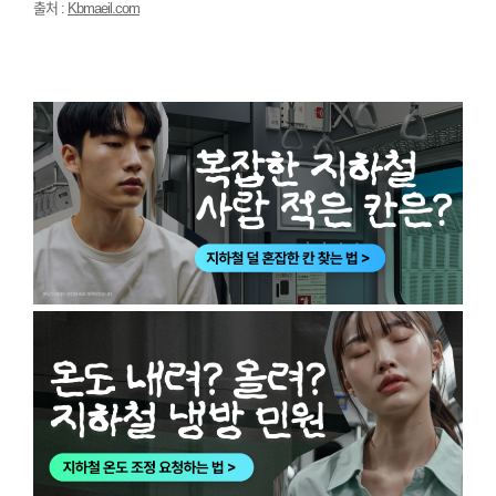
출처 :
Kbmaeil.com