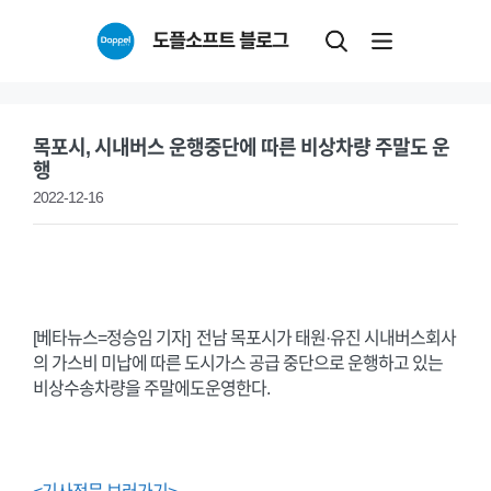
Skip
도플소프트 블로그
to
content
목포시, 시내버스 운행중단에 따른 비상차량 주말도 운
행
2022-12-16
[베타뉴스=정승임 기자] 전남 목포시가 태원·유진 시내버스회사
의 가스비 미납에 따른 도시가스 공급 중단으로 운행하고 있는
비상수송차량을 주말에도운영한다.