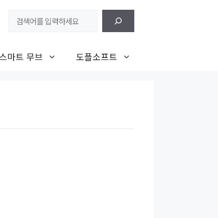
검
색
스마트 무브
도플소프트