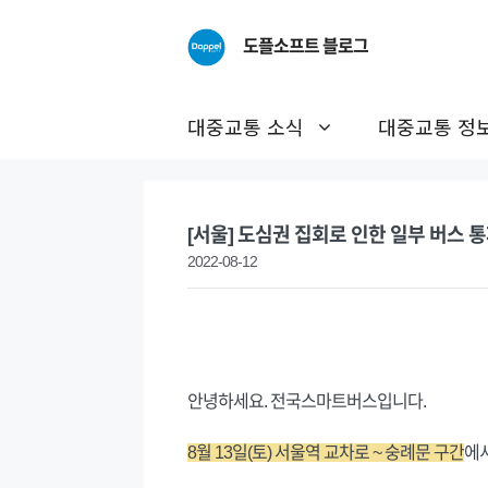
Skip
to
도플소프트 블로그
content
대중교통 소식
대중교통 정
[서울] 도심권 집회로 인한 일부 버스 통제
2022-08-12
안녕하세요. 전국스마트버스입니다.
8월 13일(토) 서울역 교차로 ~ 숭례문 구간
에