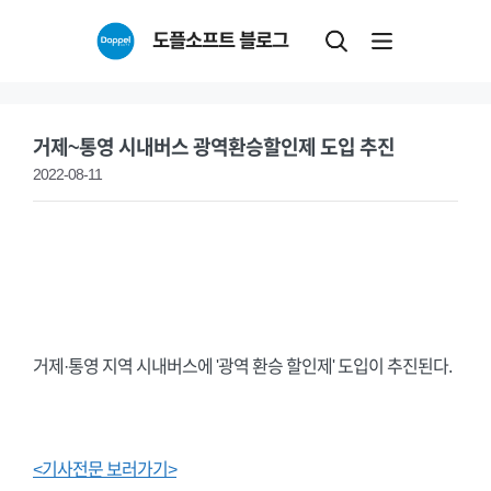
Skip
도플소프트 블로그
to
content
거제~통영 시내버스 광역환승할인제 도입 추진
2022-08-11
거제·통영 지역 시내버스에 '광역 환승 할인제' 도입이 추진된다.
<기사전문 보러가기>