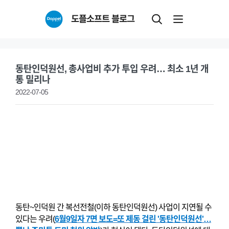
Skip
도플소프트 블로그
to
content
동탄인덕원선, 총사업비 추가 투입 우려… 최소 1년 개
통 밀리나
2022-07-05
동탄~인덕원 간 복선전철(이하 동탄인덕원선) 사업이 지연될 수
있다는 우려(
6월9일자 7면 보도=
또 제동 걸린 '동탄인덕원선'…