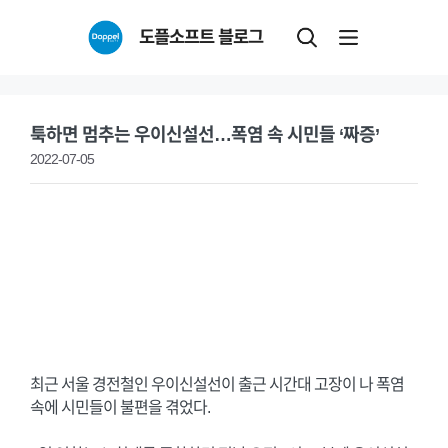
Skip
도플소프트 블로그
to
content
툭하면 멈추는 우이신설선…폭염 속 시민들 ‘짜증’
2022-07-05
최근 서울 경전철인 우이신설선이 출근 시간대 고장이 나 폭염
속에 시민들이 불편을 겪었다.