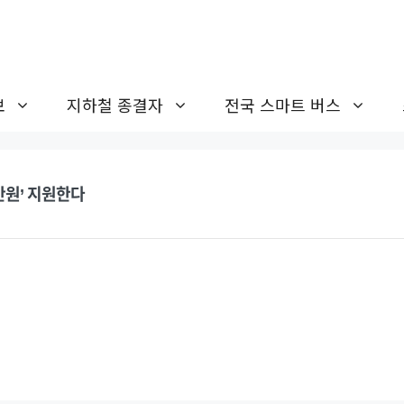
보
지하철 종결자
전국 스마트 버스
만원’ 지원한다