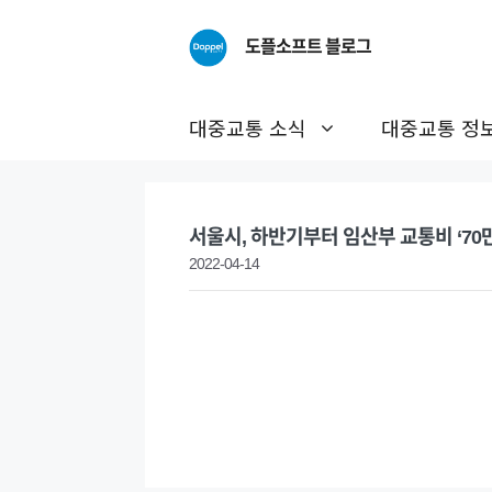
Skip
to
도플소프트 블로그
content
대중교통 소식
대중교통 정
서울시, 하반기부터 임산부 교통비 ‘70
2022-04-14