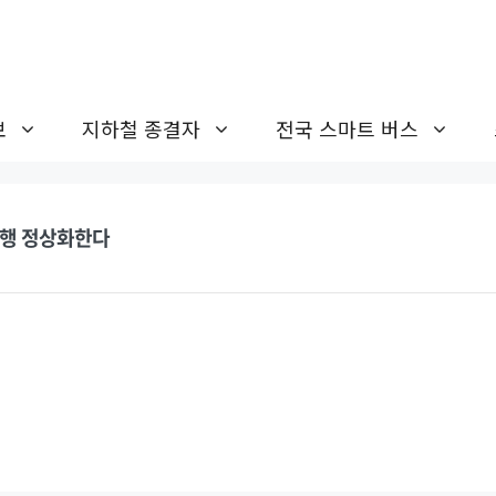
보
지하철 종결자
전국 스마트 버스
 운행 정상화한다