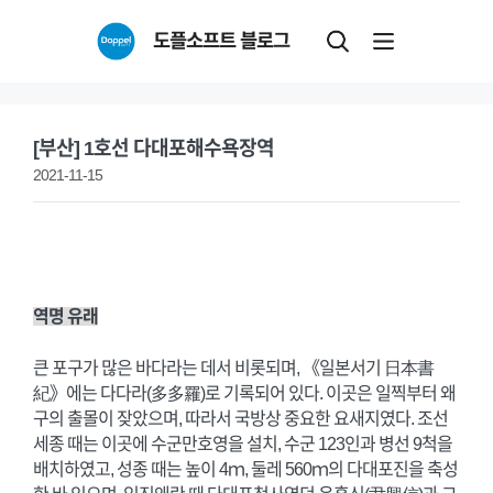
Skip
도플소프트 블로그
to
content
[부산] 1호선 다대포해수욕장역
2021-11-15
역명 유래
큰 포구가 많은 바다라는 데서 비롯되며, 《일본서기 日本書
紀》에는 다다라(多多羅)로 기록되어 있다. 이곳은 일찍부터 왜
구의 출몰이 잦았으며, 따라서 국방상 중요한 요새지였다. 조선
세종 때는 이곳에 수군만호영을 설치, 수군 123인과 병선 9척을
배치하였고, 성종 때는 높이 4ｍ, 둘레 560ｍ의 다대포진을 축성