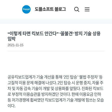
Skip
도플소프트 블로그
to
content
“이렇게 타면 킥보드 안간다” ‘꼴불견’ 방지 기술 상용
임박
2021-11-15
공유킥보드업계가 기술 개선을 통해 ‘2인 탑승’ ‘불법 주정차’ 등
고질적 이용 문제 해결에 나섰다. 2인 탑승 시 운행 중지, 자율 주
차 및 자동 감속 기술이 개발 및 상용화를 앞뒀다. 진화된 킥보드
로 부정적 이용습관을 방지하겠단 것이다. 한때 이용요금 인하
등 저가경쟁에 휩싸였던 킥보드업계가 기술 개발에 힘쓰는 모습
이다.