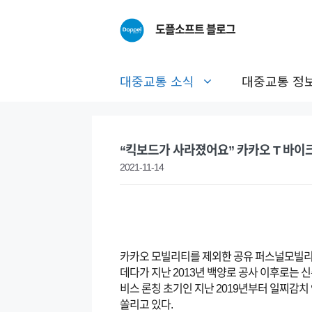
Skip
to
도플소프트 블로그
content
대중교통 소식
대중교통 정
“킥보드가 사라졌어요” 카카오 T 바이크
2021-11-14
카카오 모빌리티를 제외한 공유 퍼스널모빌리티
데다가 지난 2013년 백양로 공사 이후로는 
비스 론칭 초기인 지난 2019년부터 일찌감
쏠리고 있다.