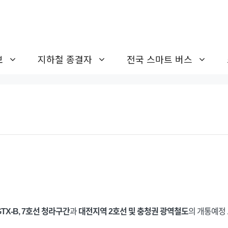
보
지하철 종결자
전국 스마트 버스
GTX-B, 7호선 청라구간
과
대전지역 2호선 및 충청권 광역철도
의 개통예정