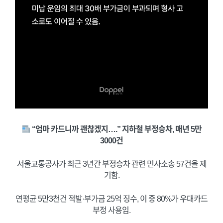
“엄마 카드니까 괜찮겠지….” 지하철 부정승차, 매년 5만
3000건
서울교통공사가 최근 3년간 부정승차 관련 민사소송 57건을 제
기함.
연평균 5만3천건 적발·부가금 25억 징수, 이 중 80%가 우대카드
부정 사용임.