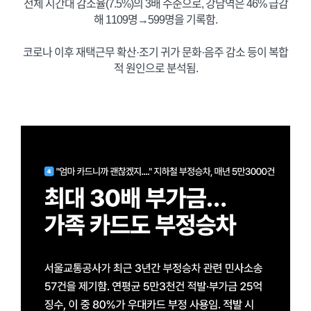
전체 시간대 감소율(7.5%)의 3배 수준으로, 강남역은 46% 급감
해 1109명→599명을 기록함.
코로나 이후 재택근무 확산·조기 귀가 문화·음주 감소 등이 복합
적 원인으로 분석됨.