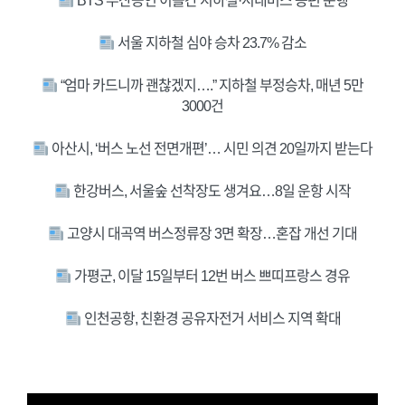
BTS 부산공연 이틀간 지하철·시내버스 증편 운행
서울 지하철 심야 승차 23.7% 감소
“엄마 카드니까 괜찮겠지….” 지하철 부정승차, 매년 5만
3000건
아산시, ‘버스 노선 전면개편’… 시민 의견 20일까지 받는다
한강버스, 서울숲 선착장도 생겨요…8일 운항 시작
고양시 대곡역 버스정류장 3면 확장…혼잡 개선 기대
가평군, 이달 15일부터 12번 버스 쁘띠프랑스 경유
인천공항, 친환경 공유자전거 서비스 지역 확대