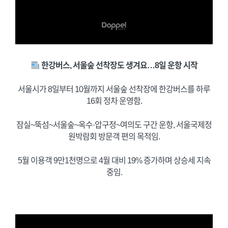
한강버스, 서울숲 선착장도 생겨요…8일 운항 시작
서울시가 8일부터 10월까지 서울숲 선착장에 한강버스를 하루
16회 정차 운영함.
잠실~뚝섬~서울숲~옥수·압구정~여의도 구간 운항, 서울국제정
원박람회 방문객 편의 목적임.
5월 이용객 9만1천명으로 4월 대비 19% 증가하며 상승세 지속
중임.