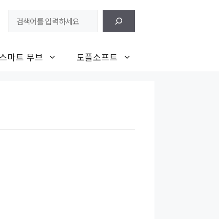
검
색
스마트 무브
도플소프트