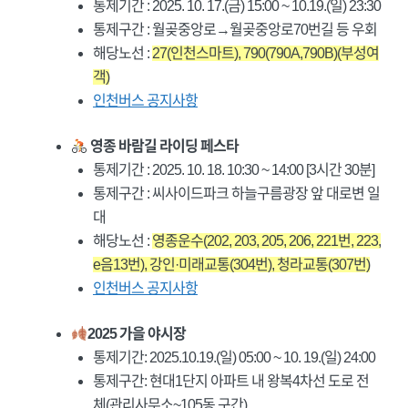
통제기간 : 2025. 10. 17.(금) 15:00 ~ 10.19.(일) 23:30
통제구간 : 월곶중앙로→월곶중앙로70번길 등 우회
해당노선 :
27(인천스마트), 790(790A,790B)(부성여
객)
인천버스 공지사항
영종 바람길 라이딩 페스타
통제기간 : 2025. 10. 18. 10:30 ~ 14:00 [3시간 30분]
통제구간 : 씨사이드파크 하늘구름광장 앞 대로변 일
대
해당노선 :
영종운수(202, 203, 205, 206, 221번, 223,
e음13번), 강인·미래교통(304번), 청라교통(307번)
인천버스 공지사항
2025 가을 야시장
통제기간: 2025.10.19.(일) 05:00 ~ 10. 19.(일) 24:00
통제구간: 현대1단지 아파트 내 왕복4차선 도로 전
체(관리사무소~105동 구간)