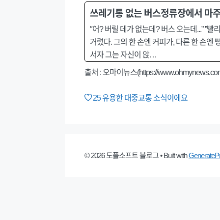
쓰레기통 없는 버스정류장에서 마주
″어? 버릴 데가 없는데? 버스 오는데...” 
거렸다. 그의 한 손엔 커피가, 다른 한 손
서자 그는 자신이 앉…
출처 : 오마이뉴스(https://www.ohmynews.co
25
유용한 대중교통 소식이에요
© 2026 도플소프트 블로그
• Built with
GenerateP