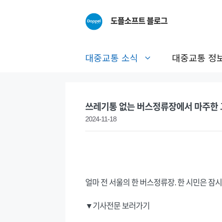
Skip
to
도플소프트 블로그
content
대중교통 소식
대중교통 정
쓰레기통 없는 버스정류장에서 마주한
2024-11-18
얼마 전 서울의 한 버스정류장. 한 시민은 잠
▼기사전문 보러가기