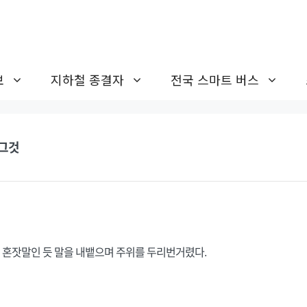
보
지하철 종결자
전국 스마트 버스
 그것
시 혼잣말인 듯 말을 내뱉으며 주위를 두리번거렸다.