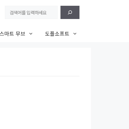
검
색
스마트 무브
도플소프트