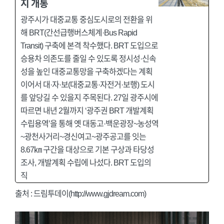
지 개통
광주시가 대중교통 중심도시로의 전환을 위
해 BRT(간선급행버스체계·Bus Rapid
Transit) 구축에 본격 착수했다. BRT 도입으로
승용차 의존도를 줄일 수 있도록 정시성·신속
성을 높인 대중교통망을 구축하겠다는 계획
이어서 대·자·보(대중교통·자전거·보행) 도시
를 앞당길 수 있을지 주목된다. 27일 광주시에
따르면 내년 2월까지 ‘광주권 BRT 개발계획
수립용역’을 통해 옛 대동고·백운광장~농성역
~광천사거리~경신여고~광주공고를 잇는
8.67㎞ 구간을 대상으로 기본 구상과 타당성
조사, 개발계획 수립에 나섰다. BRT 도입의
직
출처 :
드림투데이(http://www.gjdream.com)