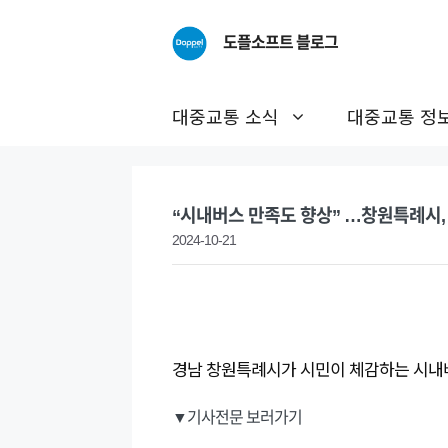
Skip
to
도플소프트 블로그
content
대중교통 소식
대중교통 정
“시내버스 만족도 향상” …창원특례시,
2024-10-21
경남 창원특례시가 시민이 체감하는 시내버
▼기사전문 보러가기