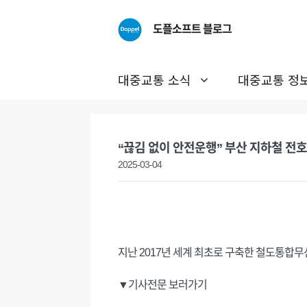
Skip
to
도플소프트 블로그
content
대중교통 소식
대중교통 정
“끊김 없이 안전운행” 부산 지하철 전호선
2025-03-04
지난 2017년 세계 최초로 구축한 철도통합무선
▼기사전문 보러가기