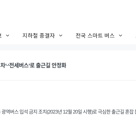
보
지하철 종결자
전국 스마트 버스
차’·‘전세버스’로 출근길 안정화
역버스 입석 금지 조치(2023년 12월 20일 시행)로 극심한 출근길 혼