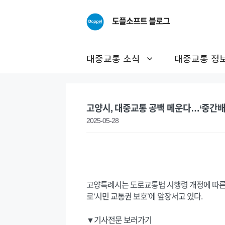
Skip
to
도플소프트 블로그
content
대중교통 소식
대중교통 정
고양시, 대중교통 공백 메운다…‘중간배
2025-05-28
고양특례시는 도로교통법 시행령 개정에 따른 광
로‘시민 교통권 보호’에 앞장서고 있다.
▼기사전문 보러가기