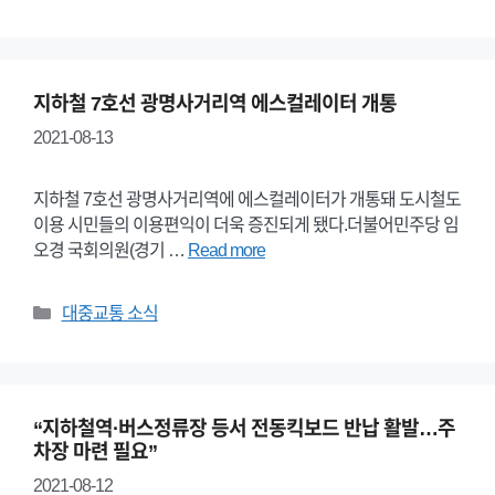
지하철 7호선 광명사거리역 에스컬레이터 개통
2021-08-13
지하철 7호선 광명사거리역에 에스컬레이터가 개통돼 도시철도
이용 시민들의 이용편익이 더욱 증진되게 됐다.더불어민주당 임
오경 국회의원(경기 …
Read more
Categories
대중교통 소식
“지하철역·버스정류장 등서 전동킥보드 반납 활발…주
차장 마련 필요”
2021-08-12