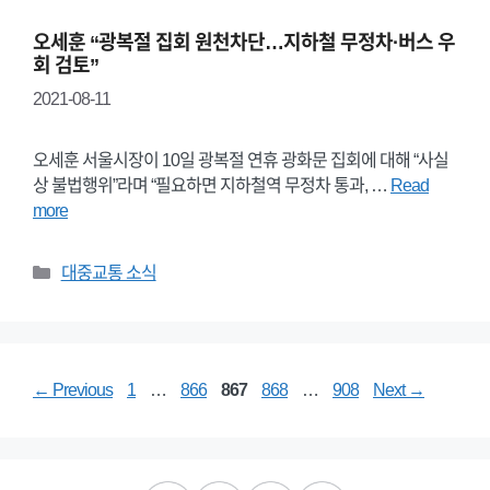
오세훈 “광복절 집회 원천차단…지하철 무정차·버스 우
회 검토”
2021-08-11
오세훈 서울시장이 10일 광복절 연휴 광화문 집회에 대해 “사실
상 불법행위”라며 “필요하면 지하철역 무정차 통과, …
Read
more
Categories
대중교통 소식
Page
Page
Page
Page
Page
←
Previous
1
…
866
867
868
…
908
Next
→