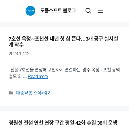
Skip
도플소프트 블로그
to
content
7호선 옥정∼포천선 내년 첫 삽 뜬다…3개 공구 실시설
계 착수
2023-12-12
전철 7호선을 연장해 포천까지 연결하는 ‘양주 옥정∼포천 광역
철도’의 …
Read more
Categories
대중교통 소식>경기
경원선 전철 연천 연장 구간 평일 42회·휴일 38회 운행